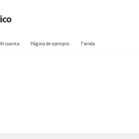
ico
Mi cuenta
Página de ejemplo
Tienda
na de ejemplo
Tienda