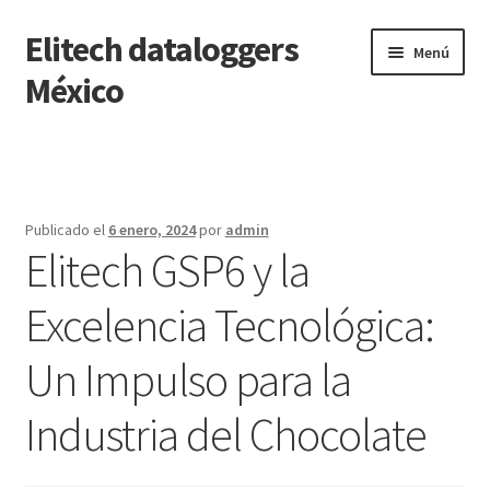
Elitech dataloggers
Saltar
Ir
Menú
a
al
México
navegación
contenido
Inicio
Carrito
Publicado el
6 enero, 2024
por
admin
Elitech GSP6 y la
Finalizar compra
Excelencia Tecnológica:
Mi cuenta
Un Impulso para la
Página de ejemplo
Industria del Chocolate
Tienda