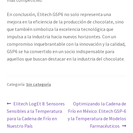
más competitivo.
En conclusión, Elitech GSP6 no solo representa una
mejora en la eficiencia de la producción de chocolate, sino
que también simboliza la excelencia tecnológica que
impulsa a la industria hacia nuevos horizontes. Con un
compromiso inquebrantable con la innovación y la calidad,
GSP6 se ha convertido en un socio indispensable para
aquellos que buscan destacar en la industria del chocolate.
Categoría:
Sin categoría
Navegación
Entrada
Siguiente
Elitech LogEt 8: Sensores
Optimizando la Cadena de
anterior:
entrada:
Sensibles a la Temperatura
Frío en México: Elitech GSP-6
de
para la Cadena de Frío en
y la Temperatura de Modelos
entradas
Nuestro País
Farmacéuticos