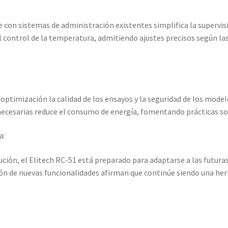
:
on sistemas de administración existentes simplifica la supervisió
el control de la temperatura, admitiendo ajustes precisos según la
optimización la calidad de los ensayos y la seguridad de los model
nnecesarias reduce el consumo de energía, fomentando prácticas so
a:
ción, el Elitech RC-51 está preparado para adaptarse a las futura
ión de nuevas funcionalidades afirman que continúe siendo una he