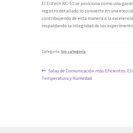
El Elitech RC-51 se posiciona como una garan
registro detallado lo convierte en una elecc
contribuyendo de esta manera a la excelencia e
respaldando la integridad de los experimentos
Categoría:
Sin categoría
Navegación
Entrada
Salas de Comunicación más Eficientes: El
anterior:
Temperatura y Humedad
de
entradas