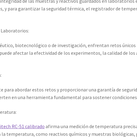
a integridad de las muestras y reactivos guardados en laboratorio
os, y para garantizar la seguridad térmica, el registrador de tem
 Laboratorios:
éutico, biotecnológico o de investigación, enfrentan retos único
uede afectar la efectividad de los experimentos, la calidad de los a
:
e para abordar estos retos y proporcionar una garantía de segurid
vierten en una herramienta fundamental para sostener condiciones
eratura:
itech RC-51 calibrado
afirma una medición de temperatura precisa y
 a la temperatura, como reactivos químicos y muestras biológicas,