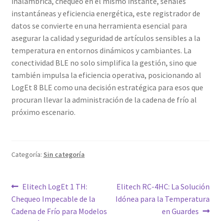
inalámbrica, chequeo en el mismo instante, señales
instantáneas y eficiencia energética, este registrador de
datos se convierte en una herramienta esencial para
asegurar la calidad y seguridad de artículos sensibles a la
temperatura en entornos dinámicos y cambiantes. La
conectividad BLE no solo simplifica la gestión, sino que
también impulsa la eficiencia operativa, posicionando al
LogEt 8 BLE como una decisión estratégica para esos que
procuran llevar la administración de la cadena de frío al
próximo escenario.
Categoría:
Sin categoría
Navegación
Entrada
Siguiente
Elitech LogEt 1 TH:
Elitech RC-4HC: La Solución
anterior:
entrada:
Chequeo Impecable de la
Idónea para la Temperatura
de
Cadena de Frío para Modelos
en Guardes