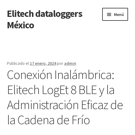
Elitech dataloggers
Saltar
Ir
Menú
a
al
México
navegación
contenido
Inicio
Carrito
Publicado el
17 enero, 2024
por
admin
Conexión Inalámbrica:
Finalizar compra
Elitech LogEt 8 BLE y la
Mi cuenta
Administración Eficaz de
Página de ejemplo
la Cadena de Frío
Tienda