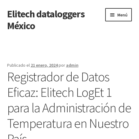
Elitech dataloggers
Saltar
Ir
Menú
a
al
México
navegación
contenido
Inicio
Carrito
Publicado el
21 enero, 2024
por
admin
Registrador de Datos
Finalizar compra
Eficaz: Elitech LogEt 1
Mi cuenta
para la Administración de
Página de ejemplo
Temperatura en Nuestro
Tienda
País