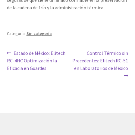
seguras de que tiene un aliado confiable en la preservación
de la cadena de frío y la administración térmica.
Categoría:
Sin categoría
Navegación
Entrada
Siguiente
Estado de México: Elitech
Control Térmico sin
anterior:
entrada:
RC-4HC Optimización la
Precedentes: Elitech RC-51
de
Eficacia en Guardes
en Laboratorios de México
entradas