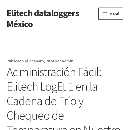
Elitech dataloggers
Saltar
Ir
Menú
a
al
México
navegación
contenido
Inicio
Carrito
Publicado el
22 enero, 2024
por
admin
Administración Fácil:
Finalizar compra
Elitech LogEt 1 en la
Mi cuenta
Cadena de Frío y
Página de ejemplo
Chequeo de
Tienda
Temperatura en Nuestro