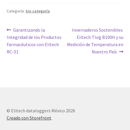
Categoría:
Sin categoría
Navegación
Entrada
Siguiente
Garantizando la
Invernaderos Sostenibles:
anterior:
entrada:
Integridad de los Productos
Elitech Tlog B100H y su
de
Farmacéuticos con Elitech
Medición de Temperatura en
entradas
RC-51
Nuestro País
© Elitech dataloggers México 2026
Creado con Storefront
.