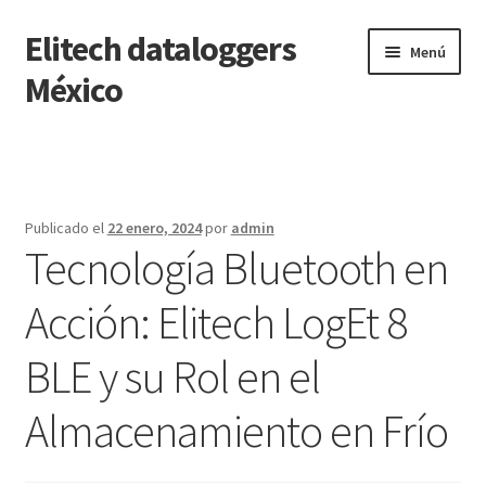
Elitech dataloggers
Saltar
Ir
Menú
a
al
México
navegación
contenido
Inicio
Carrito
Publicado el
22 enero, 2024
por
admin
Tecnología Bluetooth en
Finalizar compra
Acción: Elitech LogEt 8
Mi cuenta
BLE y su Rol en el
Página de ejemplo
Almacenamiento en Frío
Tienda