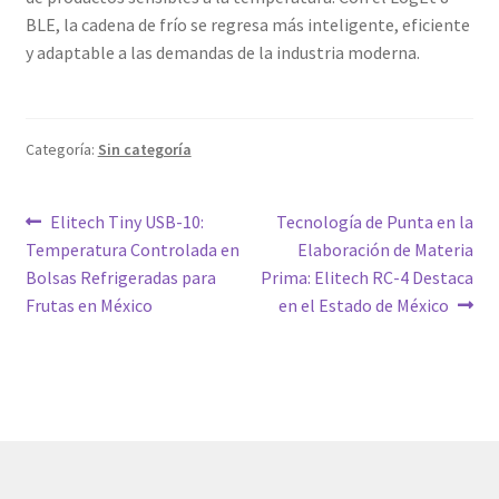
BLE, la cadena de frío se regresa más inteligente, eficiente
y adaptable a las demandas de la industria moderna.
Categoría:
Sin categoría
Navegación
Entrada
Siguiente
Elitech Tiny USB-10:
Tecnología de Punta en la
anterior:
entrada:
Temperatura Controlada en
Elaboración de Materia
de
Bolsas Refrigeradas para
Prima: Elitech RC-4 Destaca
entradas
Frutas en México
en el Estado de México