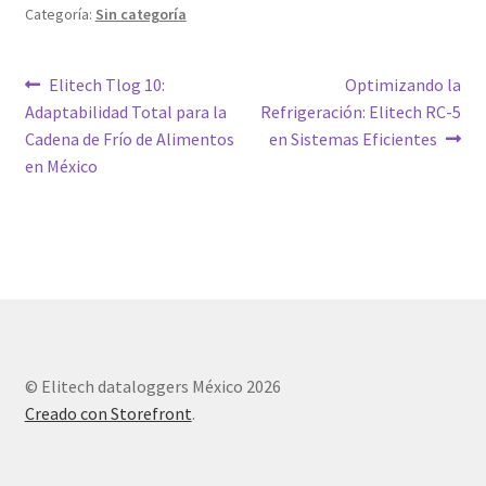
Categoría:
Sin categoría
Navegación
Entrada
Siguiente
Elitech Tlog 10:
Optimizando la
anterior:
entrada:
Adaptabilidad Total para la
Refrigeración: Elitech RC-5
de
Cadena de Frío de Alimentos
en Sistemas Eficientes
entradas
en México
© Elitech dataloggers México 2026
Creado con Storefront
.