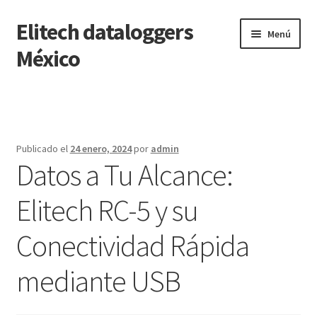
Elitech dataloggers
Saltar
Ir
Menú
a
al
México
navegación
contenido
Inicio
Carrito
Publicado el
24 enero, 2024
por
admin
Datos a Tu Alcance:
Finalizar compra
Elitech RC-5 y su
Mi cuenta
Conectividad Rápida
Página de ejemplo
mediante USB
Tienda