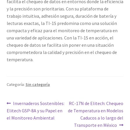
facilita el chequeo de datos en entornos donde la eficiencia
y la precisión son prioritarias. Con su plataforma de
trabajo intuitiva, adhesión segura, duración de batería y
lecturas exactas, la TI-1S predomina como una solución
compacta y eficaz para el monitoreo de temperatura en
una variedad de aplicaciones. Con la TI-1S en acción, el
chequeo de datos se facilita sin poner en una situación
comprometedora la calidad y precisión en el chequeo de
temperatura.
Categoría:
Sin categoría
Navegación
Entrada
Siguiente
Invernaderos Sostenibles:
RC-17N de Elitech: Chequeo
anterior:
entrada:
Elitech GSP-8A y su Papel en
de Temperatura en Modelos
de
el Monitoreo Ambiental
Caducos a lo largo del
entradas
Transporte en México