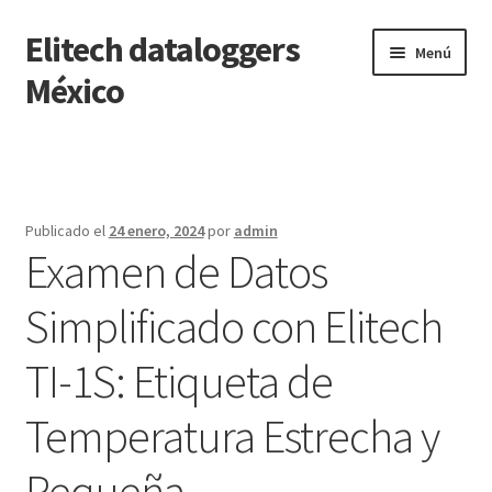
Elitech dataloggers
Saltar
Ir
Menú
a
al
México
navegación
contenido
Inicio
Carrito
Publicado el
24 enero, 2024
por
admin
Examen de Datos
Finalizar compra
Simplificado con Elitech
Mi cuenta
TI-1S: Etiqueta de
Página de ejemplo
Temperatura Estrecha y
Tienda
Pequeña