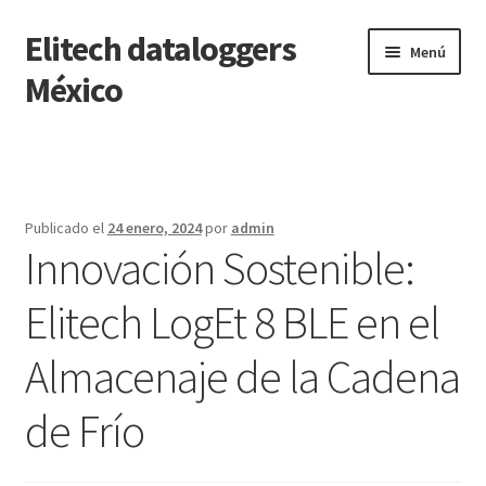
Elitech dataloggers
Saltar
Ir
Menú
a
al
México
navegación
contenido
Inicio
Carrito
Publicado el
24 enero, 2024
por
admin
Innovación Sostenible:
Finalizar compra
Elitech LogEt 8 BLE en el
Mi cuenta
Almacenaje de la Cadena
Página de ejemplo
de Frío
Tienda