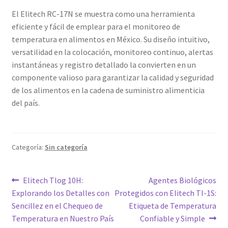
El Elitech RC-17N se muestra como una herramienta
eficiente y fácil de emplear para el monitoreo de
temperatura en alimentos en México. Su diseño intuitivo,
versatilidad en la colocación, monitoreo continuo, alertas
instantáneas y registro detallado la convierten en un
componente valioso para garantizar la calidad y seguridad
de los alimentos en la cadena de suministro alimenticia
del país.
Categoría:
Sin categoría
Navegación
Entrada
Siguiente
Elitech Tlog 10H:
Agentes Biológicos
anterior:
entrada:
Explorando los Detalles con
Protegidos con Elitech TI-1S:
de
Sencillez en el Chequeo de
Etiqueta de Temperatura
entradas
Temperatura en Nuestro País
Confiable y Simple