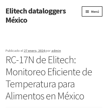
Elitech dataloggers
Saltar
Ir
Menú
a
al
México
navegación
contenido
Inicio
Carrito
Publicado el
27 enero, 2024
por
admin
RC-17N de Elitech:
Finalizar compra
Monitoreo Eficiente de
Mi cuenta
Temperatura para
Página de ejemplo
Alimentos en México
Tienda