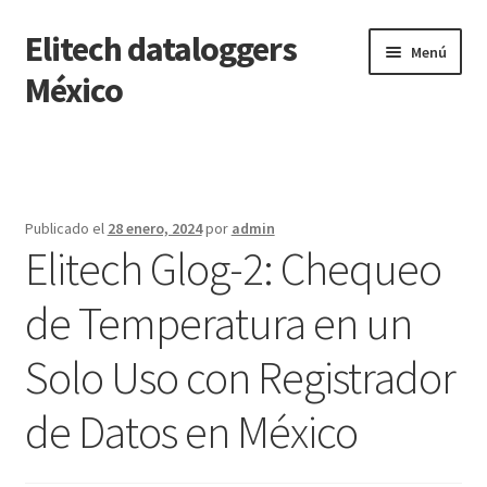
Elitech dataloggers
Saltar
Ir
Menú
a
al
México
navegación
contenido
Inicio
Carrito
Publicado el
28 enero, 2024
por
admin
Elitech Glog-2: Chequeo
Finalizar compra
de Temperatura en un
Mi cuenta
Solo Uso con Registrador
Página de ejemplo
de Datos en México
Tienda