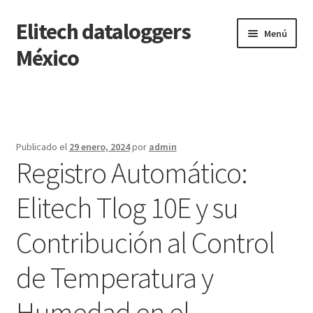
Elitech dataloggers
Saltar
Ir
Menú
a
al
México
navegación
contenido
Inicio
Carrito
Publicado el
29 enero, 2024
por
admin
Registro Automático:
Finalizar compra
Elitech Tlog 10E y su
Mi cuenta
Contribución al Control
Página de ejemplo
de Temperatura y
Tienda
Humedad en el