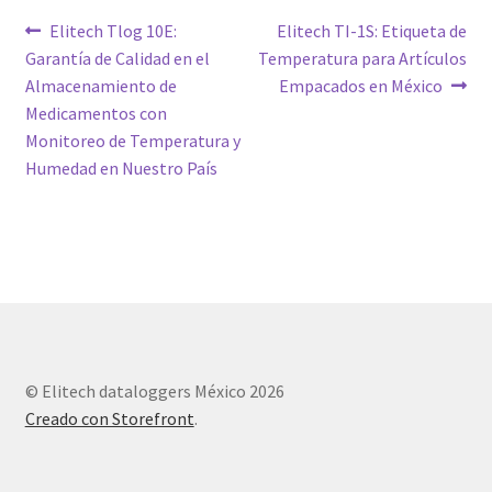
Navegación
Entrada
Siguiente
Elitech Tlog 10E:
Elitech TI-1S: Etiqueta de
anterior:
entrada:
Garantía de Calidad en el
Temperatura para Artículos
de
Almacenamiento de
Empacados en México
entradas
Medicamentos con
Monitoreo de Temperatura y
Humedad en Nuestro País
© Elitech dataloggers México 2026
Creado con Storefront
.