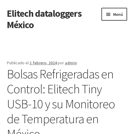
Elitech dataloggers
Saltar
Ir
Menú
a
al
México
navegación
contenido
Inicio
Carrito
Publicado el
1 febrero, 2024
por
admin
Bolsas Refrigeradas en
Finalizar compra
Control: Elitech Tiny
Mi cuenta
USB-10 y su Monitoreo
Página de ejemplo
de Temperatura en
Tienda
México