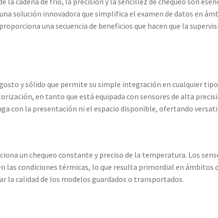
 la cadena de frío, la precisión y la sencillez de chequeo son esen
na solución innovadora que simplifica el examen de datos en ámbi
roporciona una secuencia de beneficios que hacen que la supervisi
gosto y sólido que permite su simple integración en cualquier ti
ización, en tanto que está equipada con sensores de alta precisi
a con la presentación ni el espacio disponible, ofertando versatil
rciona un chequeo constante y preciso de la temperatura. Los senso
n las condiciones térmicas, lo que resulta primordial en ámbitos
car la calidad de los modelos guardados o transportados.