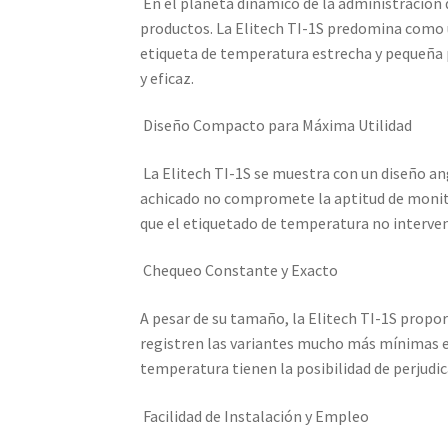
En el planeta dinámico de la administración de
productos. La Elitech TI-1S predomina como u
etiqueta de temperatura estrecha y pequeña p
y eficaz.
Diseño Compacto para Máxima Utilidad
La Elitech TI-1S se muestra con un diseño an
achicado no compromete la aptitud de monitor
que el etiquetado de temperatura no interveng
Chequeo Constante y Exacto
A pesar de su tamaño, la Elitech TI-1S propo
registren las variantes mucho más mínimas e
temperatura tienen la posibilidad de perjudi
Facilidad de Instalación y Empleo