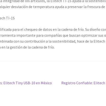
 integridad de los artículos, la Elitech TI-1S ayuda a la sostenibil
alquier desviación de temperatura ayuda a preservar la frescura de 
ech TI-1S
plificada para el chequeo de datos en la cadena de frío. Su diseño 
erramienta importante para compañías que buscan optimizar sus op
mbinada con su contribución a la sostenibilidad, hace de la Elitech
a en la gestión de la cadena de frío.
Siguiente
: Elitech Tiny USB-10 en México
Registro Confiable: Elitech
entrada: