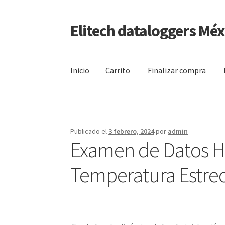
Elitech dataloggers Méx
Saltar
Ir
a
al
navegación
contenido
Inicio
Carrito
Finalizar compra
Inicio
Carrito
Finalizar compra
Mi cuenta
Pági
Publicado el
3 febrero, 2024
por
admin
Examen de Datos He
Temperatura Estre