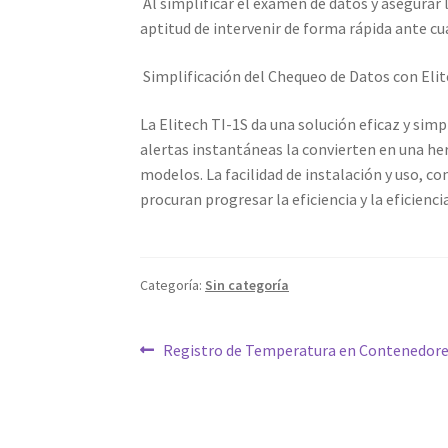
Al simplificar el examen de datos y asegurar la
aptitud de intervenir de forma rápida ante cu
Simplificación del Chequeo de Datos con Elit
La Elitech TI-1S da una solución eficaz y sim
alertas instantáneas la convierten en una h
modelos. La facilidad de instalación y uso, co
procuran progresar la eficiencia y la eficienci
Categoría:
Sin categoría
Navegación
Entrada
Registro de Temperatura en Contenedores
anterior:
de
entradas