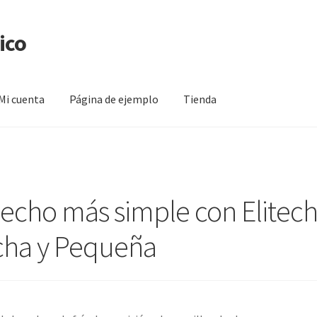
ico
Mi cuenta
Página de ejemplo
Tienda
na de ejemplo
Tienda
cho más simple con Elitech 
cha y Pequeña