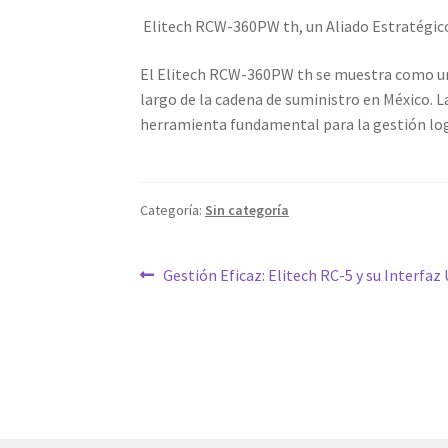
Elitech RCW-360PW th, un Aliado Estratégic
El Elitech RCW-360PW th se muestra como un a
largo de la cadena de suministro en México. 
herramienta fundamental para la gestión logís
Categoría:
Sin categoría
Navegación
Entrada
Gestión Eficaz: Elitech RC-5 y su Interfaz
anterior:
de
entradas