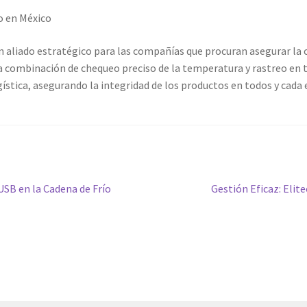
o en México
liado estratégico para las compañías que procuran asegurar la cali
La combinación de chequeo preciso de la temperatura y rastreo en
tica, asegurando la integridad de los productos en todos y cada e
Siguiente
 USB en la Cadena de Frío
Gestión Eficaz: Elit
entrada: