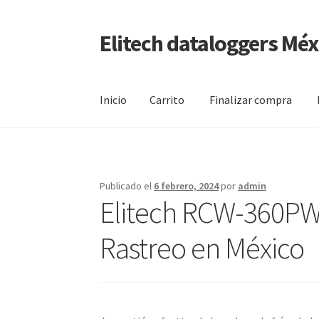
Elitech dataloggers Méx
Saltar
Ir
a
al
navegación
contenido
Inicio
Carrito
Finalizar compra
Inicio
Carrito
Finalizar compra
Mi cuenta
Pági
Publicado el
6 febrero, 2024
por
admin
Elitech RCW-360PW 
Rastreo en México