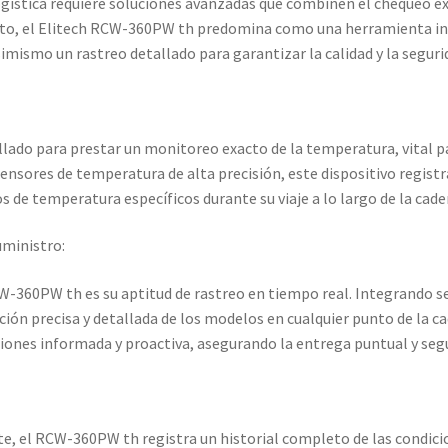
 logística requiere soluciones avanzadas que combinen el chequeo 
xto, el Elitech RCW-360PW th predomina como una herramienta in
mismo un rastreo detallado para garantizar la calidad y la segurid
llado para prestar un monitoreo exacto de la temperatura, vital 
ensores de temperatura de alta precisión, este dispositivo registr
 de temperatura específicos durante su viaje a lo largo de la cade
uministro:
W-360PW th es su aptitud de rastreo en tiempo real. Integrando se
ción precisa y detallada de los modelos en cualquier punto de la c
iones informada y proactiva, asegurando la entrega puntual y seg
e, el RCW-360PW th registra un historial completo de las condici