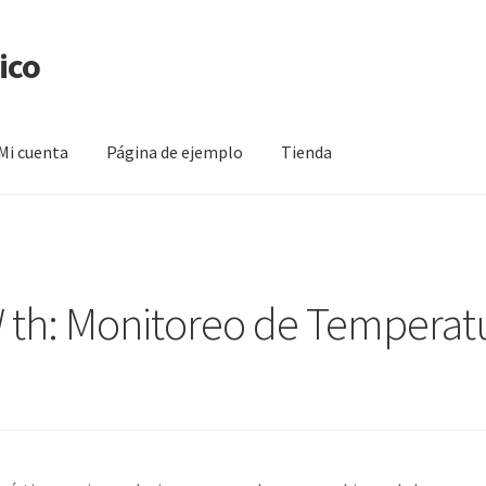
ico
Mi cuenta
Página de ejemplo
Tienda
na de ejemplo
Tienda
th: Monitoreo de Temperatu