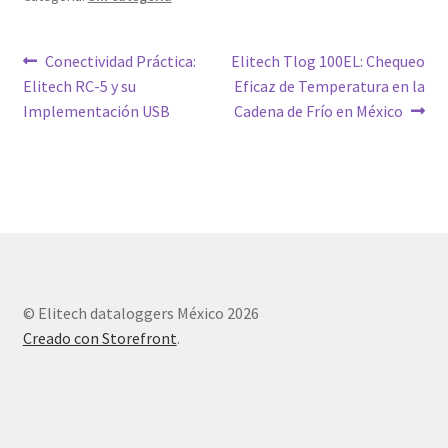
Navegación
Entrada
Siguiente
Conectividad Práctica:
Elitech Tlog 100EL: Chequeo
anterior:
entrada:
Elitech RC-5 y su
Eficaz de Temperatura en la
de
Implementación USB
Cadena de Frío en México
entradas
© Elitech dataloggers México 2026
Creado con Storefront
.