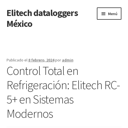
Elitech dataloggers
Saltar
Ir
Menú
a
al
México
navegación
contenido
Inicio
Carrito
Publicado el
8 febrero, 2024
por
admin
Control Total en
Finalizar compra
Refrigeración: Elitech RC-
Mi cuenta
5+ en Sistemas
Página de ejemplo
Modernos
Tienda