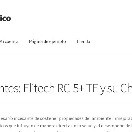
ico
Mi cuenta
Página de ejemplo
Tienda
na de ejemplo
Tienda
ntes: Elitech RC-5+ TE y su 
safío incesante de sostener propiedades del ambiente inmejorable
os que influyen de manera directa en la salud y el desempeño de lo