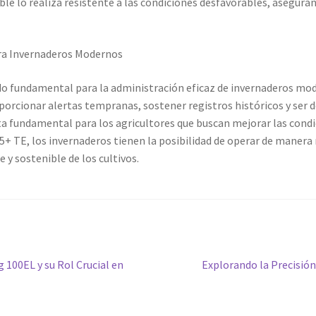
ble lo realiza resistente a las condiciones desfavorables, asegura
ra Invernaderos Modernos
ado fundamental para la administración eficaz de invernaderos mo
orcionar alertas tempranas, sostener registros históricos y ser d
a fundamental para los agricultores que buscan mejorar las cond
-5+ TE, los invernaderos tienen la posibilidad de operar de maner
 y sostenible de los cultivos.
Siguiente
g 100EL y su Rol Crucial en
Explorando la Precisión
entrada: