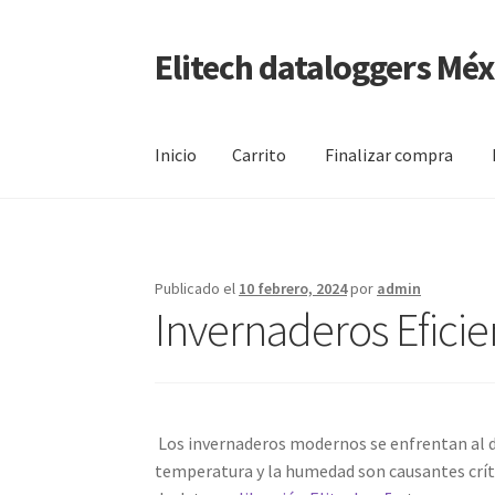
Elitech dataloggers Méx
Saltar
Ir
a
al
navegación
contenido
Inicio
Carrito
Finalizar compra
Inicio
Carrito
Finalizar compra
Mi cuenta
Pági
Publicado el
10 febrero, 2024
por
admin
Invernaderos Eficie
Los invernaderos modernos se enfrentan al de
temperatura y la humedad son causantes crític