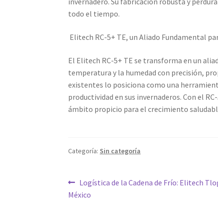
invernadero. Su fabricación robusta y perdura
todo el tiempo.
Elitech RC-5+ TE, un Aliado Fundamental pa
El Elitech RC-5+ TE se transforma en un ali
temperatura y la humedad con precisión, prop
existentes lo posiciona como una herramient
productividad en sus invernaderos. Con el RC
ámbito propicio para el crecimiento saludable
Categoría:
Sin categoría
Navegación
Entrada
Logística de la Cadena de Frío: Elitech Tlo
anterior:
México
de