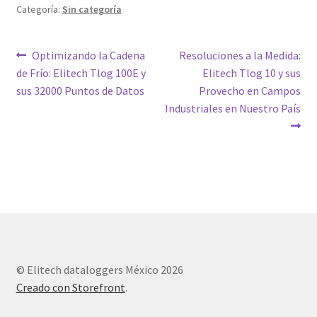
Categoría:
Sin categoría
Navegación
Entrada
Siguiente
Optimizando la Cadena
Resoluciones a la Medida:
anterior:
entrada:
de Frío: Elitech Tlog 100E y
Elitech Tlog 10 y sus
de
sus 32000 Puntos de Datos
Provecho en Campos
entradas
Industriales en Nuestro País
© Elitech dataloggers México 2026
Creado con Storefront
.