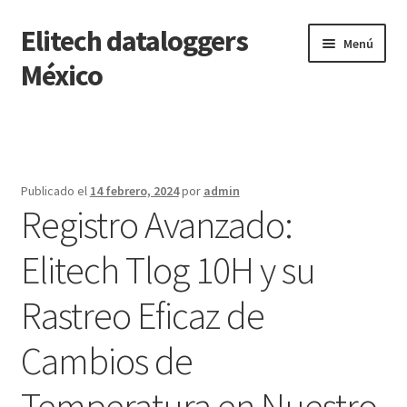
Elitech dataloggers
Saltar
Ir
Menú
a
al
México
navegación
contenido
Inicio
Carrito
Publicado el
14 febrero, 2024
por
admin
Registro Avanzado:
Finalizar compra
Elitech Tlog 10H y su
Mi cuenta
Rastreo Eficaz de
Página de ejemplo
Cambios de
Tienda
Temperatura en Nuestro