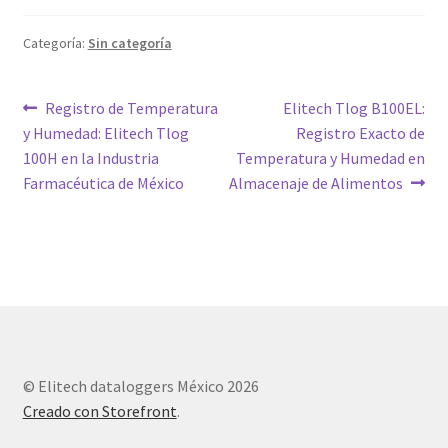
Categoría:
Sin categoría
Navegación
Entrada
Siguiente
Registro de Temperatura
Elitech Tlog B100EL:
anterior:
entrada:
y Humedad: Elitech Tlog
Registro Exacto de
de
100H en la Industria
Temperatura y Humedad en
entradas
Farmacéutica de México
Almacenaje de Alimentos
© Elitech dataloggers México 2026
Creado con Storefront
.