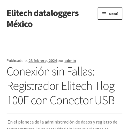
Elitech dataloggers
Saltar
Ir
Menú
a
al
México
navegación
contenido
Inicio
Carrito
Publicado el
23 febrero, 2024
por
admin
Conexión sin Fallas:
Finalizar compra
Registrador Elitech Tlog
Mi cuenta
100E con Conector USB
Página de ejemplo
Tienda
En el planeta de la administración de datos y registro de