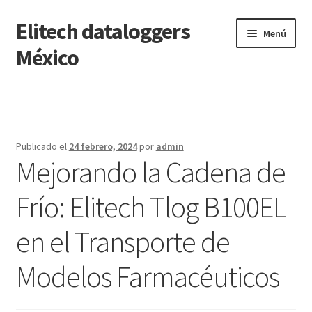
Elitech dataloggers
Saltar
Ir
Menú
a
al
México
navegación
contenido
Inicio
Carrito
Publicado el
24 febrero, 2024
por
admin
Mejorando la Cadena de
Finalizar compra
Frío: Elitech Tlog B100EL
Mi cuenta
en el Transporte de
Página de ejemplo
Modelos Farmacéuticos
Tienda