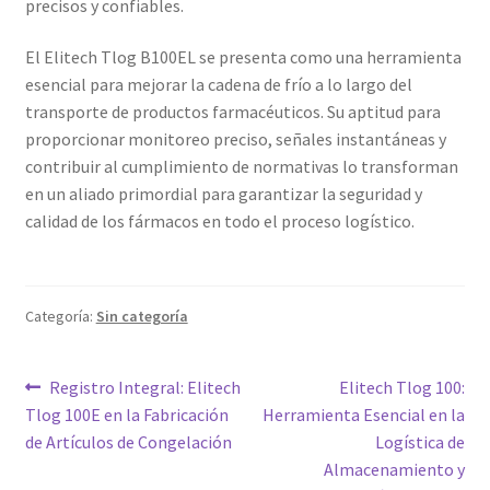
precisos y confiables.
El Elitech Tlog B100EL se presenta como una herramienta
esencial para mejorar la cadena de frío a lo largo del
transporte de productos farmacéuticos. Su aptitud para
proporcionar monitoreo preciso, señales instantáneas y
contribuir al cumplimiento de normativas lo transforman
en un aliado primordial para garantizar la seguridad y
calidad de los fármacos en todo el proceso logístico.
Categoría:
Sin categoría
Navegación
Entrada
Siguiente
Registro Integral: Elitech
Elitech Tlog 100:
anterior:
entrada:
Tlog 100E en la Fabricación
Herramienta Esencial en la
de
de Artículos de Congelación
Logística de
entradas
Almacenamiento y