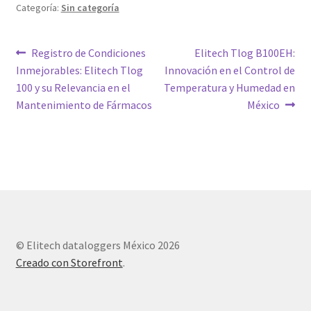
Categoría:
Sin categoría
Navegación
Entrada
Siguiente
Registro de Condiciones
Elitech Tlog B100EH:
anterior:
entrada:
Inmejorables: Elitech Tlog
Innovación en el Control de
de
100 y su Relevancia en el
Temperatura y Humedad en
entradas
Mantenimiento de Fármacos
México
© Elitech dataloggers México 2026
Creado con Storefront
.