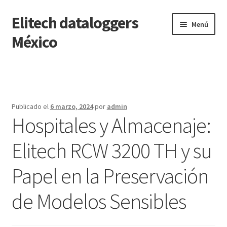
Elitech dataloggers
Saltar
Ir
Menú
a
al
México
navegación
contenido
Inicio
Carrito
Publicado el
6 marzo, 2024
por
admin
Hospitales y Almacenaje:
Finalizar compra
Elitech RCW 3200 TH y su
Mi cuenta
Papel en la Preservación
Página de ejemplo
de Modelos Sensibles
Tienda