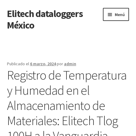
Elitech dataloggers
Saltar
Ir
Menú
a
al
México
navegación
contenido
Inicio
Carrito
Publicado el
6 marzo, 2024
por
admin
Registro de Temperatura
Finalizar compra
y Humedad en el
Mi cuenta
Almacenamiento de
Página de ejemplo
Materiales: Elitech Tlog
Tienda
100H a la Vanguardia