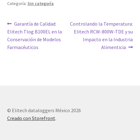
Categoría:
Sin categoría
Navegación
Entrada
Siguiente
Garantía de Calidad:
Controlando la Temperatura:
anterior:
entrada:
Elitech Tlog B100EL en la
Elitech RCW-800W-TDE y su
de
Conservación de Modelos
Impacto en la Industria
entradas
Farmacéuticos
Alimenticia
© Elitech dataloggers México 2026
Creado con Storefront
.