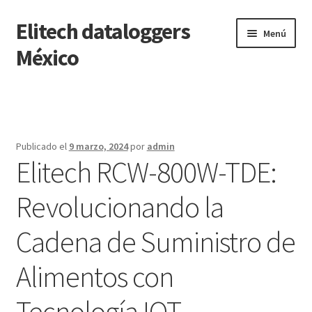
Elitech dataloggers
Saltar
Ir
Menú
a
al
México
navegación
contenido
Inicio
Carrito
Publicado el
9 marzo, 2024
por
admin
Elitech RCW-800W-TDE:
Finalizar compra
Revolucionando la
Mi cuenta
Cadena de Suministro de
Página de ejemplo
Alimentos con
Tienda
Tecnología IOT