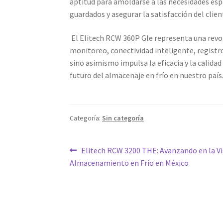
aptitud para amoldarse a las necesidades espe
guardados y asegurar la satisfacción del clien
El Elitech RCW 360P Gle representa una revol
monitoreo, conectividad inteligente, regist
sino asimismo impulsa la eficacia y la calidad 
futuro del almacenaje en frío en nuestro país
Categoría:
Sin categoría
Navegación
Entrada
Elitech RCW 3200 THE: Avanzando en la Vi
anterior:
Almacenamiento en Frío en México
de
entradas