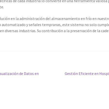
cíficas de cada industria lo convierte en una herramienta valiosa 
te.
ución en la administración del almacenamiento en frío en nuestro
ro automatizado y señales tempranas, este sistema no solo cumpl
en diversas industrias. Su contribución a la preservación de la caden
.
Siguiente
sualización de Datos en
Gestión Eficiente en Hospi
entrada: