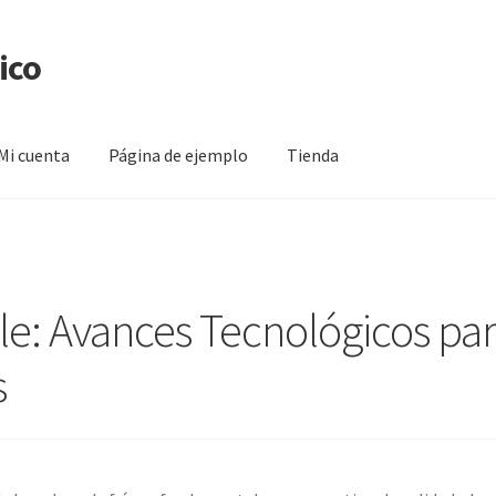
ico
Mi cuenta
Página de ejemplo
Tienda
na de ejemplo
Tienda
le: Avances Tecnológicos pa
s