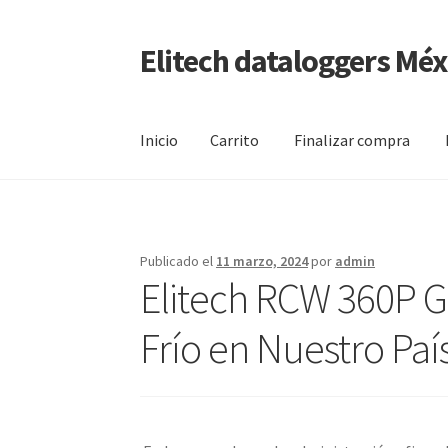
Elitech dataloggers Méx
Saltar
Ir
a
al
navegación
contenido
Inicio
Carrito
Finalizar compra
Inicio
Carrito
Finalizar compra
Mi cuenta
Pági
Publicado el
11 marzo, 2024
por
admin
Elitech RCW 360P G
Frío en Nuestro Paí