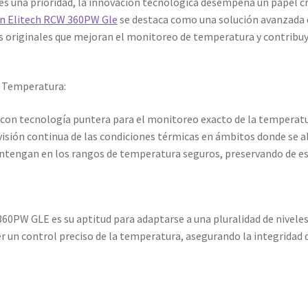
s una prioridad, la innovación tecnológica desempeña un papel cruc
ón Elitech RCW 360PW Gle
se destaca como una solución avanzada q
cas originales que mejoran el monitoreo de temperatura y contribu
e Temperatura:
con tecnología puntera para el monitoreo exacto de la temperat
sión continua de las condiciones térmicas en ámbitos donde se 
ntengan en los rangos de temperatura seguros, preservando de est
360PW GLE es su aptitud para adaptarse a una pluralidad de nivele
r un control preciso de la temperatura, asegurando la integridad 