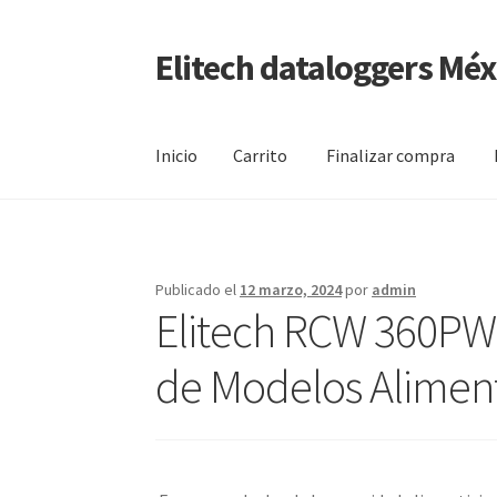
Elitech dataloggers Méx
Saltar
Ir
a
al
navegación
contenido
Inicio
Carrito
Finalizar compra
Inicio
Carrito
Finalizar compra
Mi cuenta
Pági
Publicado el
12 marzo, 2024
por
admin
Elitech RCW 360PW 
de Modelos Aliment