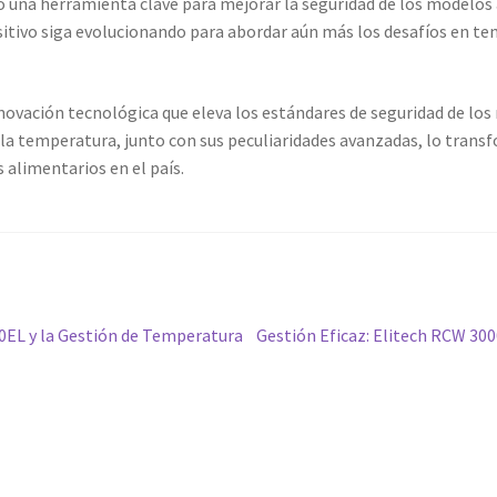
una herramienta clave para mejorar la seguridad de los modelos 
sitivo siga evolucionando para abordar aún más los desafíos en tem
ovación tecnológica que eleva los estándares de seguridad de los
e la temperatura, junto con sus peculiaridades avanzadas, lo tra
 alimentarios en el país.
Siguiente
0EL y la Gestión de Temperatura
Gestión Eficaz: Elitech RCW 300
entrada: