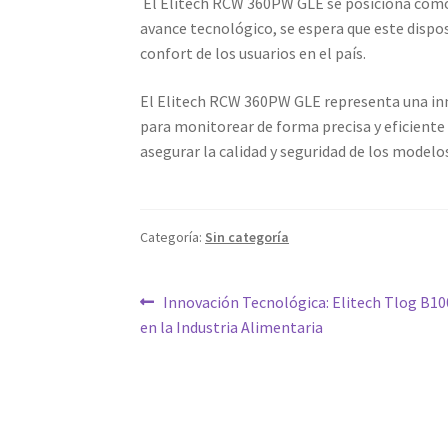
El Elitech RCW 360PW GLE se posiciona como 
avance tecnológico, se espera que este dispo
confort de los usuarios en el país.
El Elitech RCW 360PW GLE representa una inn
para monitorear de forma precisa y eficient
asegurar la calidad y seguridad de los modelos
Categoría:
Sin categoría
Navegación
Entrada
Innovación Tecnológica: Elitech Tlog B10
anterior:
en la Industria Alimentaria
de
entradas