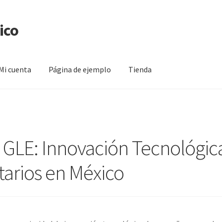
ico
Mi cuenta
Página de ejemplo
Tienda
na de ejemplo
Tienda
GLE: Innovación Tecnológica
arios en México