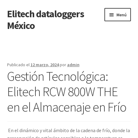
Elitech dataloggers
Saltar
Ir
Menú
a
al
México
navegación
contenido
Inicio
Carrito
Publicado el
12 marzo, 2024
por
admin
Gestión Tecnológica:
Finalizar compra
Elitech RCW 800W THE
Mi cuenta
en el Almacenaje en Frío
Página de ejemplo
Tienda
En el dinámico y vital ámbito de la cadena de frío, donde la