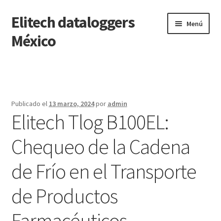
Elitech dataloggers
Saltar
Ir
Menú
a
al
México
navegación
contenido
Inicio
Carrito
Publicado el
13 marzo, 2024
por
admin
Elitech Tlog B100EL:
Finalizar compra
Chequeo de la Cadena
Mi cuenta
de Frío en el Transporte
Página de ejemplo
de Productos
Tienda
Farmacéuticos