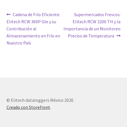
Navegación
Entrada
Siguiente
Cadena de Frío Eficiente:
Supermercados Frescos:
anterior:
entrada:
Elitech RCW 360P Gle y su
Elitech RCW 3200 TH y la
de
Contribución al
Importancia de un Monitoreo
entradas
Almacenamiento en Frío en
Preciso de Temperatura
Nuestro País
© Elitech dataloggers México 2026
Creado con Storefront
.