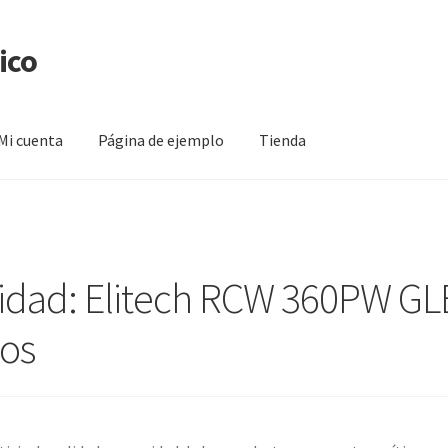
ico
Mi cuenta
Página de ejemplo
Tienda
na de ejemplo
Tienda
idad: Elitech RCW 360PW GLE
ios