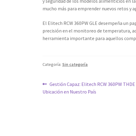
y seguridad de los modelos alimenticios en la
mucho más para emprender nuevos retos y ag
El Elitech RCW 360PW GLE desempeña un papel 
precisión en el monitoreo de temperatura, a
herramienta importante para aquellos comprom
Categoría:
Sin categoría
Navegación
Entrada
Gestión Capaz: Elitech RCW 360PW THDE y
anterior:
Ubicación en Nuestro País
de
entradas