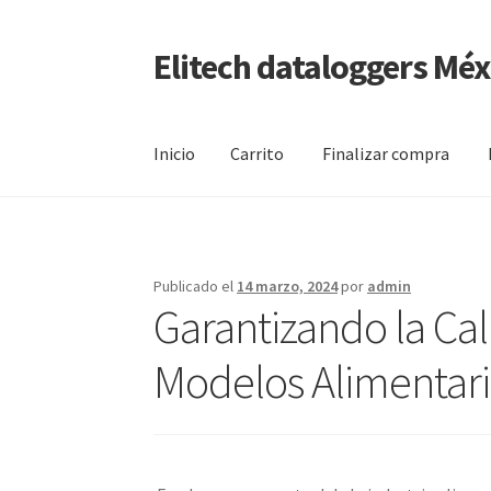
Elitech dataloggers Méx
Saltar
Ir
a
al
navegación
contenido
Inicio
Carrito
Finalizar compra
Inicio
Carrito
Finalizar compra
Mi cuenta
Pági
Publicado el
14 marzo, 2024
por
admin
Garantizando la Cal
Modelos Alimentar