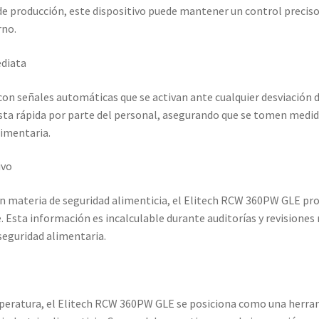
de producción, este dispositivo puede mantener un control preciso
rno.
ediata
on señales automáticas que se activan ante cualquier desviación 
sta rápida por parte del personal, asegurando que se tomen medid
limentaria.
ivo
en materia de seguridad alimenticia, el Elitech RCW 360PW GLE pro
 Esta información es incalculable durante auditorías y revisione
seguridad alimentaria.
peratura, el Elitech RCW 360PW GLE se posiciona como una herram