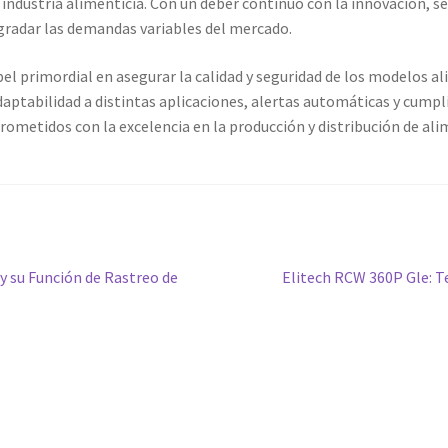
 industria alimenticia. Con un deber continuo con la innovación, s
radar las demandas variables del mercado.
primordial en asegurar la calidad y seguridad de los modelos alim
daptabilidad a distintas aplicaciones, alertas automáticas y cum
etidos con la excelencia en la producción y distribución de alim
Siguiente
 su Función de Rastreo de
Elitech RCW 360P Gle: T
entrada: