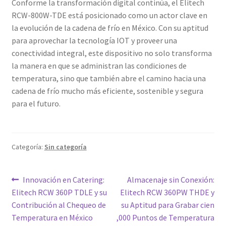
Conforme la transformación digital continúa, el Elitech
RCW-800W-TDE está posicionado como un actor clave en
la evolución de la cadena de frío en México. Con su aptitud
para aprovechar la tecnología IOT y proveer una
conectividad integral, este dispositivo no solo transforma
la manera en que se administran las condiciones de
temperatura, sino que también abre el camino hacia una
cadena de frío mucho más eficiente, sostenible y segura
para el futuro.
Categoría:
Sin categoría
Navegación
Entrada
Siguiente
Innovación en Catering:
Almacenaje sin Conexión:
anterior:
entrada:
Elitech RCW 360P TDLE y su
Elitech RCW 360PW THDE y
de
Contribución al Chequeo de
su Aptitud para Grabar cien
entradas
Temperatura en México
,000 Puntos de Temperatura