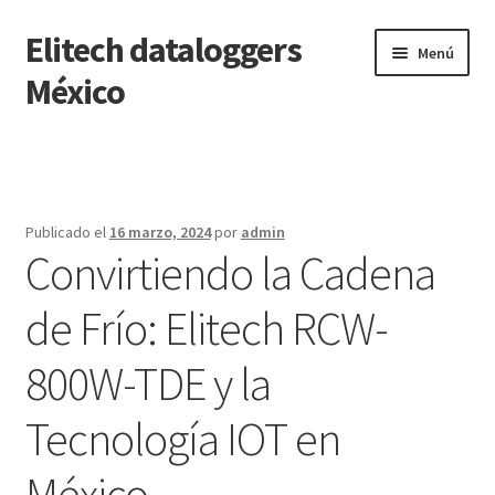
Elitech dataloggers
Saltar
Ir
Menú
a
al
México
navegación
contenido
Inicio
Carrito
Publicado el
16 marzo, 2024
por
admin
Convirtiendo la Cadena
Finalizar compra
de Frío: Elitech RCW-
Mi cuenta
800W-TDE y la
Página de ejemplo
Tecnología IOT en
Tienda
México