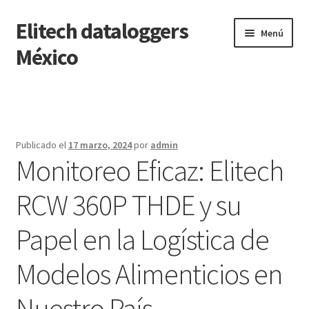
Elitech dataloggers
Saltar
Ir
Menú
a
al
México
navegación
contenido
Inicio
Carrito
Publicado el
17 marzo, 2024
por
admin
Monitoreo Eficaz: Elitech
Finalizar compra
RCW 360P THDE y su
Mi cuenta
Papel en la Logística de
Página de ejemplo
Modelos Alimenticios en
Tienda
Nuestro País