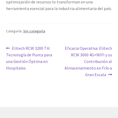
optimización de recursos lo transforman en una
herramienta esencial para la industria alimentaria del país.
Categoría:
Sin categoría
Navegación
Entrada
Siguiente
Elitech RCW 3200 TH:
Eficacia Operativa: Elitech
anterior:
entrada:
Tecnología de Punta para
RCW 3000 4G+WIFI y su
de
una Gestión Óptima en
Contribución al
entradas
Hospitales
Almacenamiento en Frío a
Gran Escala