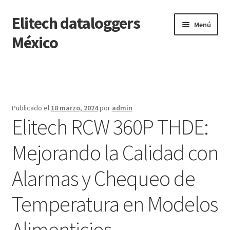
Elitech dataloggers
Saltar
Ir
Menú
a
al
México
navegación
contenido
Inicio
Carrito
Publicado el
18 marzo, 2024
por
admin
Elitech RCW 360P THDE:
Finalizar compra
Mejorando la Calidad con
Mi cuenta
Alarmas y Chequeo de
Página de ejemplo
Temperatura en Modelos
Tienda
Alimenticios