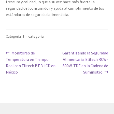
frescura y calidad, lo que a su vez hace más fuerte la
seguridad del consumidor y ayuda al cumplimiento de los
estándares de seguridad alimenticia.
Categoría:
Sin categoría
Navegación
Entrada
Siguiente
Monitoreo de
Garantizando la Seguridad
anterior:
entrada:
Temperatura en Tiempo
Alimentaria: Elitech RCW-
de
Real con Elitech BT 3 LCD en
800W-TDE en la Cadena de
entradas
México
Suministro