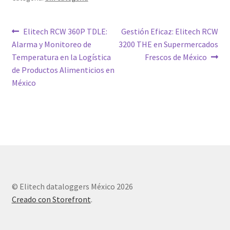
Navegación
Entrada
Siguiente
Elitech RCW 360P TDLE:
Gestión Eficaz: Elitech RCW
anterior:
entrada:
Alarma y Monitoreo de
3200 THE en Supermercados
de
Temperatura en la Logística
Frescos de México
entradas
de Productos Alimenticios en
México
© Elitech dataloggers México 2026
Creado con Storefront
.