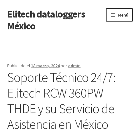
Elitech dataloggers
Saltar
Ir
Menú
a
al
México
navegación
contenido
Inicio
Carrito
Publicado el
18 marzo, 2024
por
admin
Soporte Técnico 24/7:
Finalizar compra
Elitech RCW 360PW
Mi cuenta
THDE y su Servicio de
Página de ejemplo
Asistencia en México
Tienda