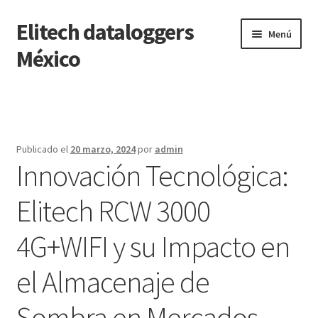
Elitech dataloggers
Saltar
Ir
Menú
a
al
México
navegación
contenido
Inicio
Carrito
Publicado el
20 marzo, 2024
por
admin
Innovación Tecnológica:
Finalizar compra
Elitech RCW 3000
Mi cuenta
4G+WIFI y su Impacto en
Página de ejemplo
el Almacenaje de
Tienda
Sombra en Mercados