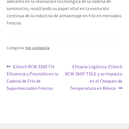
adelante en la revolución tecnológica de la cadena de
suministro, resaltando su papel vital en la evolución
continua de la industria de almacenaje en frío en mercados
frescos.
Categoría:
Sin categoría
Navegación
Entrada
Siguiente
Elitech RCW 3200 TH:
Eficacia Logística: Elitech
anterior:
entrada:
Eficiencia y Precisión en la
RCW 360P TDLE y su Impacto
de
Cadena de Frío de
en el Chequeo de
entradas
Supermercados Frescos
Temperatura en México