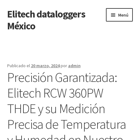
Elitech dataloggers
Saltar
Ir
Menú
a
al
México
navegación
contenido
Inicio
Carrito
Publicado el
20 marzo, 2024
por
admin
Precisión Garantizada:
Finalizar compra
Elitech RCW 360PW
Mi cuenta
THDE y su Medición
Página de ejemplo
Precisa de Temperatura
Tienda
y Humedad en Nuestro