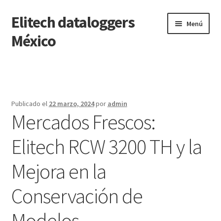
Elitech dataloggers
Saltar
Ir
Menú
a
al
México
navegación
contenido
Inicio
Carrito
Publicado el
22 marzo, 2024
por
admin
Mercados Frescos:
Finalizar compra
Elitech RCW 3200 TH y la
Mi cuenta
Mejora en la
Página de ejemplo
Conservación de
Tienda
Modelos