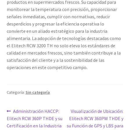
productos en supermercados frescos. Su capacidad para
monitorear la temperatura con precisión, proporcionar
señales inmediatas, cumplir con normativas, reducir
desperdicios y progresar la eficiencia operativa lo
convierte en un aliado estratégico para la industria
alimentaria. La adopción de tecnologías destacadas como
el Elitech RCW 3200 TH no solo eleva los estándares de
calidad en mercados frescos, sino también contribuye a la
satisfacción del cliente y a la sostenibilidad de las
operaciones en este competitivo campo.
Categoría:
Sin categoría
Navegación
Entrada
Siguiente
Administración HACCP:
Visualización de Ubicación:
anterior:
entrada:
Elitech RCW 360P THDE y su
Elitech RCW 360PW THDE y
de
Certificación en la Industria
su Función de GPS y LBS para