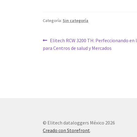
Categoría:
Sin categoría
Navegación
Entrada
Elitech RCW 3200 TH: Perfeccionando en la
anterior:
para Centros de salud y Mercados
de
entradas
© Elitech dataloggers México 2026
Creado con Storefront
.