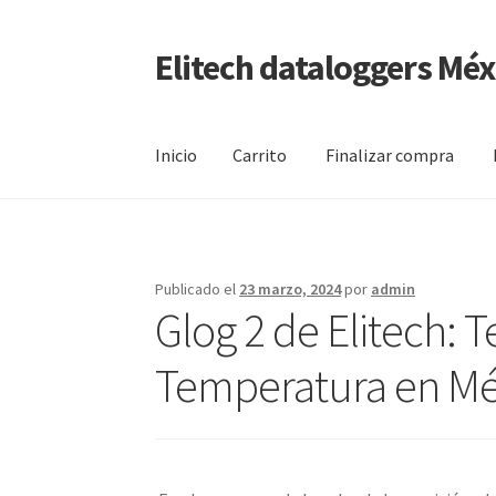
Elitech dataloggers Méx
Saltar
Ir
a
al
navegación
contenido
Inicio
Carrito
Finalizar compra
Inicio
Carrito
Finalizar compra
Mi cuenta
Pági
Publicado el
23 marzo, 2024
por
admin
Glog 2 de Elitech: 
Temperatura en Mé