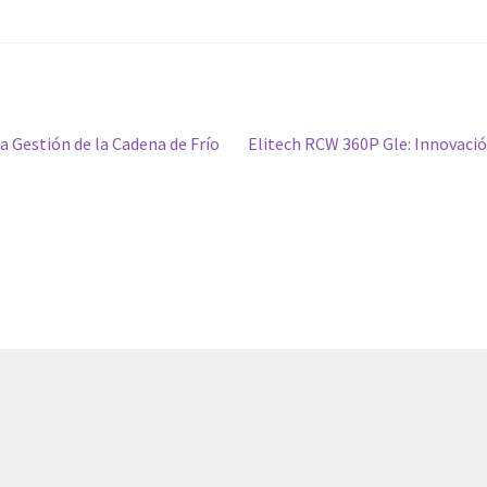
Siguiente
 Gestión de la Cadena de Frío
Elitech RCW 360P Gle: Innovaci
entrada: