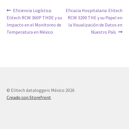
Navegación
Entrada
Siguiente
Eficiencia Logística:
Eficacia Hospitalaria: Elitech
anterior:
entrada:
Elitech RCW 360P THDE y su
RCW 3200 THE y su Papel en
de
Impacto en el Monitoreo de
la Visualización de Datos en
entradas
Temperatura en México
Nuestro País
© Elitech dataloggers México 2026
Creado con Storefront
.