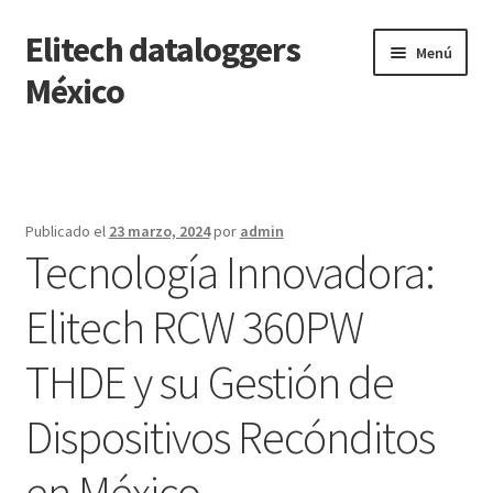
Elitech dataloggers
Saltar
Ir
Menú
a
al
México
navegación
contenido
Inicio
Carrito
Publicado el
23 marzo, 2024
por
admin
Tecnología Innovadora:
Finalizar compra
Elitech RCW 360PW
Mi cuenta
THDE y su Gestión de
Página de ejemplo
Dispositivos Recónditos
Tienda
en México