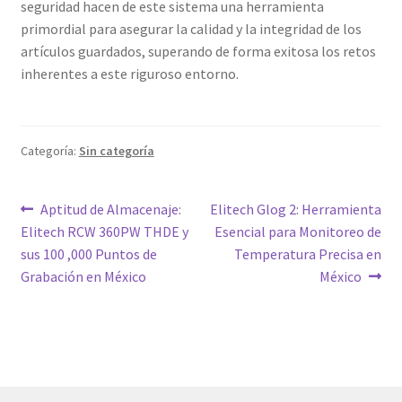
seguridad hacen de este sistema una herramienta
primordial para asegurar la calidad y la integridad de los
artículos guardados, superando de forma exitosa los retos
inherentes a este riguroso entorno.
Categoría:
Sin categoría
Navegación
Entrada
Siguiente
Aptitud de Almacenaje:
Elitech Glog 2: Herramienta
anterior:
entrada:
Elitech RCW 360PW THDE y
Esencial para Monitoreo de
de
sus 100 ,000 Puntos de
Temperatura Precisa en
entradas
Grabación en México
México