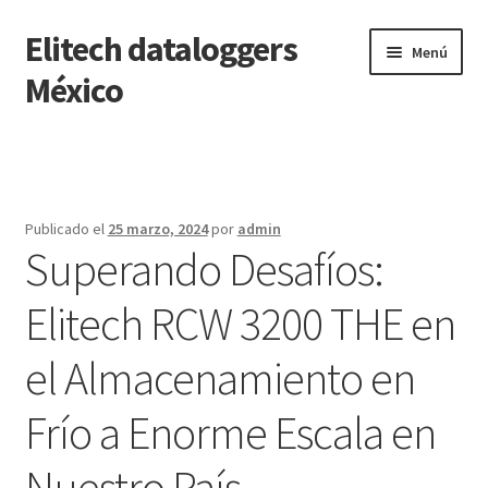
Elitech dataloggers
Saltar
Ir
Menú
a
al
México
navegación
contenido
Inicio
Carrito
Publicado el
25 marzo, 2024
por
admin
Superando Desafíos:
Finalizar compra
Elitech RCW 3200 THE en
Mi cuenta
el Almacenamiento en
Página de ejemplo
Frío a Enorme Escala en
Tienda
Nuestro País