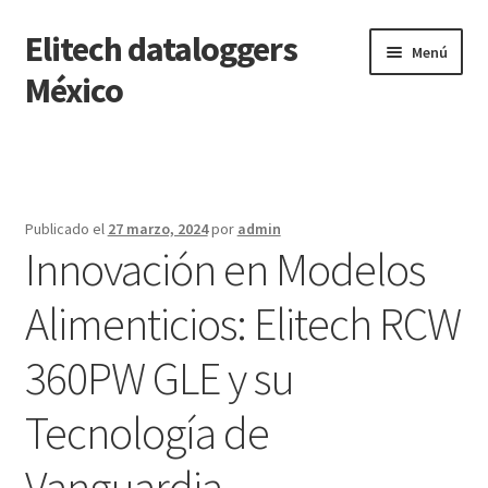
Elitech dataloggers
Saltar
Ir
Menú
a
al
México
navegación
contenido
Inicio
Carrito
Publicado el
27 marzo, 2024
por
admin
Innovación en Modelos
Finalizar compra
Alimenticios: Elitech RCW
Mi cuenta
360PW GLE y su
Página de ejemplo
Tecnología de
Tienda
Vanguardia