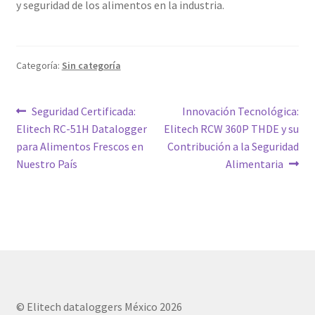
y seguridad de los alimentos en la industria.
Categoría:
Sin categoría
Navegación
Entrada
Siguiente
Seguridad Certificada:
Innovación Tecnológica:
anterior:
entrada:
Elitech RC-51H Datalogger
Elitech RCW 360P THDE y su
de
para Alimentos Frescos en
Contribución a la Seguridad
entradas
Nuestro País
Alimentaria
© Elitech dataloggers México 2026