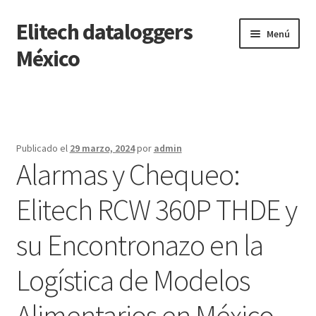
Elitech dataloggers
Saltar
Ir
Menú
a
al
México
navegación
contenido
Inicio
Carrito
Publicado el
29 marzo, 2024
por
admin
Alarmas y Chequeo:
Finalizar compra
Elitech RCW 360P THDE y
Mi cuenta
su Encontronazo en la
Página de ejemplo
Logística de Modelos
Tienda
Alimentarios en México