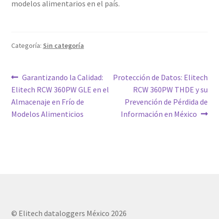
modelos alimentarios en el país.
Categoría:
Sin categoría
Navegación
Entrada
Siguiente
Garantizando la Calidad:
Protección de Datos: Elitech
anterior:
entrada:
Elitech RCW 360PW GLE en el
RCW 360PW THDE y su
de
Almacenaje en Frío de
Prevención de Pérdida de
entradas
Modelos Alimenticios
Información en México
© Elitech dataloggers México 2026