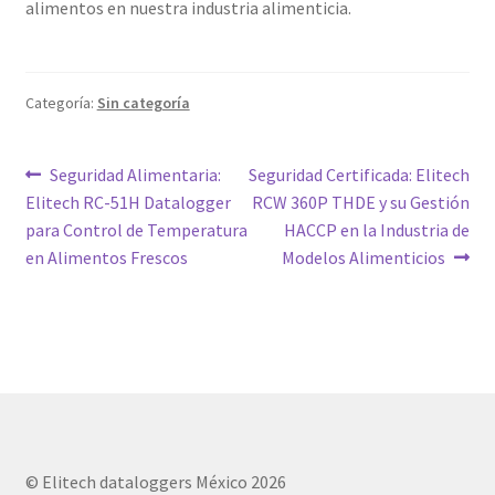
alimentos en nuestra industria alimenticia.
Categoría:
Sin categoría
Navegación
Entrada
Siguiente
Seguridad Alimentaria:
Seguridad Certificada: Elitech
anterior:
entrada:
Elitech RC-51H Datalogger
RCW 360P THDE y su Gestión
de
para Control de Temperatura
HACCP en la Industria de
entradas
en Alimentos Frescos
Modelos Alimenticios
© Elitech dataloggers México 2026