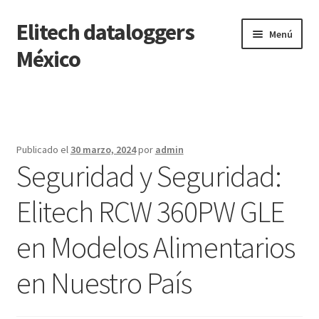
Elitech dataloggers
Saltar
Ir
Menú
a
al
México
navegación
contenido
Inicio
Carrito
Publicado el
30 marzo, 2024
por
admin
Seguridad y Seguridad:
Finalizar compra
Elitech RCW 360PW GLE
Mi cuenta
en Modelos Alimentarios
Página de ejemplo
en Nuestro País
Tienda