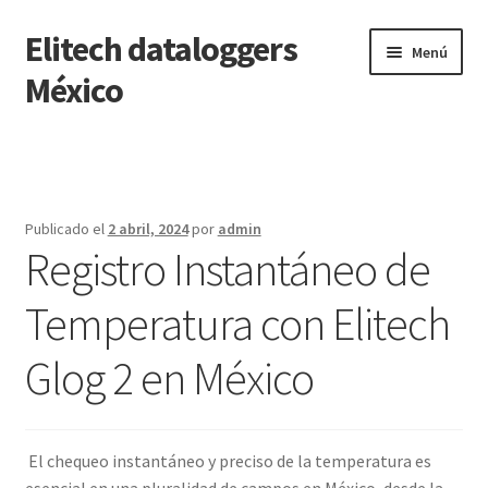
Elitech dataloggers
Saltar
Ir
Menú
a
al
México
navegación
contenido
Inicio
Carrito
Publicado el
2 abril, 2024
por
admin
Registro Instantáneo de
Finalizar compra
Temperatura con Elitech
Mi cuenta
Glog 2 en México
Página de ejemplo
Tienda
El chequeo instantáneo y preciso de la temperatura es