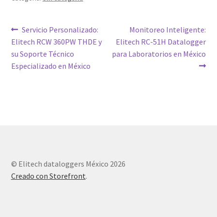
Navegación
Entrada
Siguiente
Servicio Personalizado:
Monitoreo Inteligente:
anterior:
entrada:
Elitech RCW 360PW THDE y
Elitech RC-51H Datalogger
de
su Soporte Técnico
para Laboratorios en México
entradas
Especializado en México
© Elitech dataloggers México 2026
Creado con Storefront
.