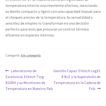
temperatura interno enormemente efectivo, mezclando
su diseño compacto y ligero con una capacidad inusual para
el chequeo preciso de la temperatura. Su versatilidad y
sencillez de empleo lo transforman en una decisión
perfecto para esos que procuran un control térmico
eficiente en espacios internos.
Categoría:
Sin categoría
Navegación
Entrada
Siguiente
Laboratorios de
Gestión Capaz: Elitech LogEt
anterior:
entrada:
Excelencia: Elitech Tlog
8 BLE y la Supervisión de
de
B100H y su Monitoreo de
Temperatura en la Cadena de
entradas
Temperatura en Nuestro País
Frío