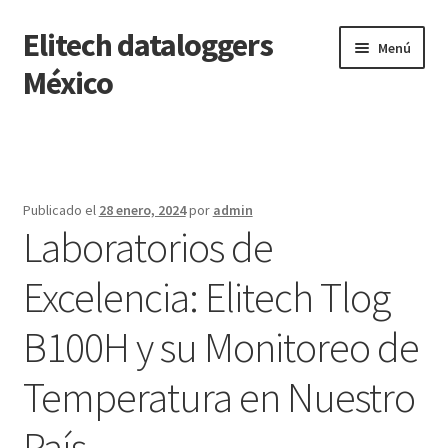
Elitech dataloggers
Saltar
Ir
Menú
a
al
México
navegación
contenido
Inicio
Carrito
Publicado el
28 enero, 2024
por
admin
Laboratorios de
Finalizar compra
Excelencia: Elitech Tlog
Mi cuenta
B100H y su Monitoreo de
Página de ejemplo
Temperatura en Nuestro
Tienda
País